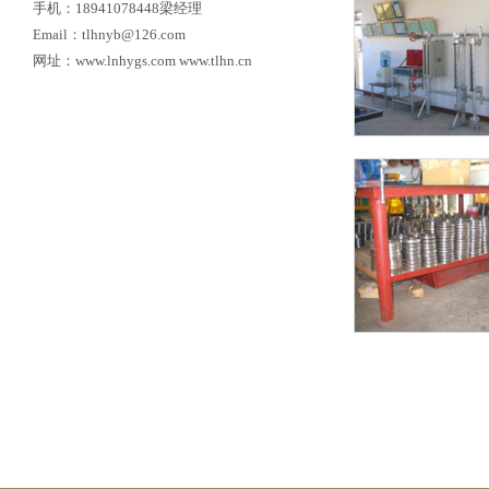
手机：18941078448梁经理
Email：tlhnyb@126.com
网址：www.lnhygs.com www.tlhn.cn